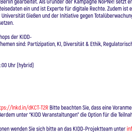
Berlin gearbeitet. Als Gründer der Kampagne NoPNR! setzt er
isedaten ein und ist Experte für digitale Rechte. Zudem ist 
r Universität Gießen und der Initiative gegen Totalüberwachu
setzen.
shops der KIDD-
hemen sind: Partizipation, KI, Diversität & Ethik, Regulatori
:00 Uhr (hybrid)
tps://lnkd.in/dKCT-T2R
Bitte beachten Sie, dass eine Voranm
ßerdem unter “KIDD Veranstaltungen” die Option für die Teilna
ionen wenden Sie sich bitte an das KIDD-Projektteam unter
in