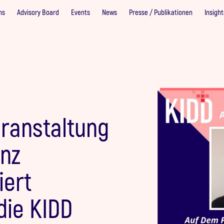
ns
Advisory Board
Events
News
Presse / Publikationen
Insight
ranstaltung
nz
iert
die KIDD