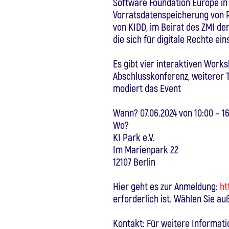
Software Foundation Europe in 
Vorratsdatenspeicherung von Re
von KIDD, im Beirat des ZMI de
die sich für digitale Rechte ein
Es gibt vier interaktiven Work
Abschlusskonferenz, weiterer T
modiert das Event
Wann? 07.06.2024 von 10:00 – 16
Wo?
KI Park e.V.
Im Marienpark 22
12107 Berlin
Hier geht es zur Anmeldung:
ht
erforderlich ist. Wählen Sie au
Kontakt: Für weitere Informat