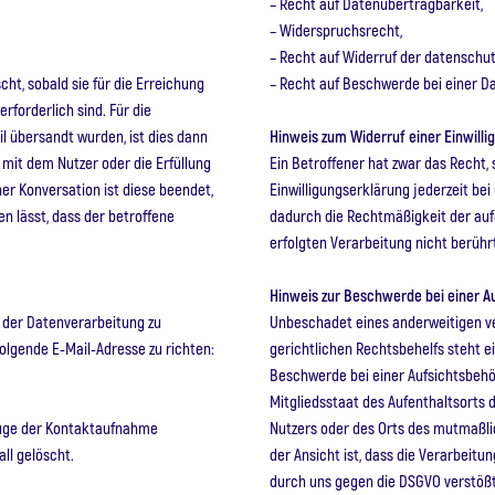
– Recht auf Datenübertragbarkeit,
– Widerspruchsrecht,
– Recht auf Widerruf der datenschut
t, sobald sie für die Erreichung
– Recht auf Beschwerde bei einer D
rforderlich sind. Für die
l übersandt wurden, ist dies dann
Hinweis zum Widerruf einer Einwilli
n mit dem Nutzer oder die Erfüllung
Ein Betroffener hat zwar das Recht,
ner Konversation ist diese beendet,
Einwilligungserklärung jederzeit bei 
 lässt, dass der betroffene
dadurch die Rechtmäßigkeit der aufg
erfolgten Verarbeitung nicht berühr
Hinweis zur Beschwerde bei einer A
, der Datenverarbeitung zu
Unbeschadet eines anderweitigen v
olgende E-Mail-Adresse zu richten:
gerichtlichen Rechtsbehelfs steht 
Beschwerde bei einer Aufsichtsbehö
Mitgliedsstaat des Aufenthaltsorts d
Zuge der Kontaktaufnahme
Nutzers oder des Orts des mutmaßli
ll gelöscht.
der Ansicht ist, dass die Verarbeit
durch uns gegen die DSGVO verstößt