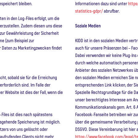
espeichert bleiben.
Informationen dazu sind unter
https
statistics-gdpr/
abrufbar.
n in den Log-Files erfolgt, um die
erzustellen. Zudem diesen uns diese
Soziale Medien
zur Gewährleistung der Sicherheit
e (zum Beispiel zur
KIDD ist in den sozialen Medien vert
r Daten zu Marketingzwecken findet
auch für unsere Präsenzen bei – Fac
Dabei verwenden wir keine Plug-Ins
durch welche automatisch personen
Anbieter des sozialen Netzwerkes üb
t, sobald sie für die Erreichung
den sozialen Medien erreichen Sie n
forderlich sind. Im Falle der
entsprechenden Link klicken, der Sie 
r Website ist dies der Fall, wenn die
Spezielle Rechtsgrundlage für die Da
unser berechtigtes Interesse am An
Kommunikationskanals gem. Art. 6 Ab
-Files ist dies nach spätestens
Facebook-Fanseite betreiben wir zu
usgehende Speicherung ist möglich.
über die gemeinsame Verarbeitung 
utzers von uns gelöscht oder
DSGVO. Diese Vereinbarung ist hier 
 aufrufenden Clients nicht mehr
https://www.facebook.com/legal/