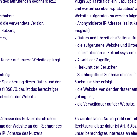
m des aufrufenden Rechners bzw.
Plugin „wp-statistics“ ein. Dazu spe
und werten sie über „wp-statistics“ 
erhoben:
Website aufgerufen, so werden folg
d die verwendete Version,
– Anonymisierte IP-Adresse (es ist k
 Nutzers,
möglich),
ers,
– Datum und Uhrzeit des Seitenaufru
– die aufgerufene Website und Unter
– Informationen zu Betriebssystem 
r Nutzer auf unsere Website gelangt.
– Anzahl der Zugriffe,
– Herkunft der Besucher,
eitung
– Suchbegriffe in Suchmaschinen, fal
e Speicherung dieser Daten und der
Suchmaschine erfolgt,
be f) DSGVO, das ist das berechtigte
– die Website, von der der Nutzer au
Betreiber der Website.
gelangt ist,
– die Verweildauer auf der Website,
-Adresse des Nutzers durch unser
Es werden keine Nutzerprofile erstel
rung der Website an den Rechner des
Rechtsgrundlage dafür ist Art. 6 Abs.
e IP- Adresse des Nutzers
unser berechtigtes Interesse an e