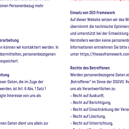
 keinen Personenbezug mehr
Einsatz von SEO Framework
Auf dieser Website setzen wir das 
übernimmt die technische Optimier
und unterstützt bei der Entwicklung
erarbeitung
Herstellers werden keine personen
en können wir kontaktiert werden. In
Informationen entnehmen Sie bitte 
 übermittelten, personenbezogenen
unter https://theseoframework.com/
gespeichert.
Rechte des Betroffenen
eitung
Werden personenbezogene Daten eine
eser Daten, die im Zuge der
„Betroffener“ im Sinne der DSGVO. 
den, ist Art. 6 Abs. 1 Satz 1
uns als Verantwortlichen zu:
igte Interesse von uns als
– Recht auf Auskunft,
– Recht auf Berichtigung,
– Recht auf Einschränkung der Vera
– Recht auf Löschung,
en Daten dient uns allein zur
– Recht auf Unterrichtung,