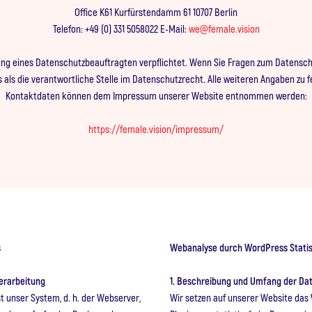
Office K61 Kurfürstendamm 61 10707 Berlin
Telefon: +49 (0) 331 5058022 E-Mail:
we@female.vision
ellung eines Datenschutzbeauftragten verpflichtet. Wenn Sie Fragen zum Datens
s als die verantwortliche Stelle im Datenschutzrecht. Alle weiteren Angaben zu 
Kontaktdaten können dem Impressum unserer Website entnommen werden:
https://female.vision/impressum/
s
Webanalyse durch WordPress Stati
erarbeitung
1. Beschreibung und Umfang der Da
t unser System, d. h. der Webserver,
Wir setzen auf unserer Website da