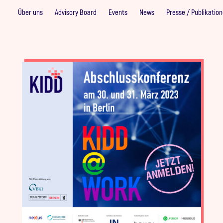
Über uns
Advisory Board
Events
News
Presse / Publikatio