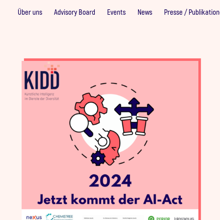
Über uns
Advisory Board
Events
News
Presse / Publikatio