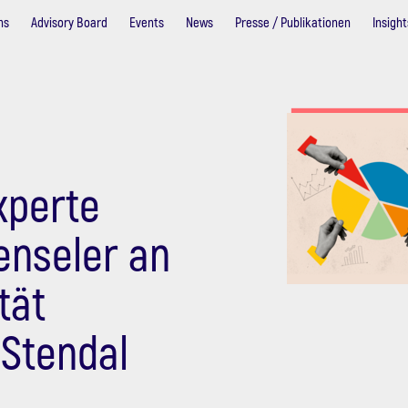
ns
Advisory Board
Events
News
Presse / Publikationen
Insight
xperte
enseler an
tät
Stendal