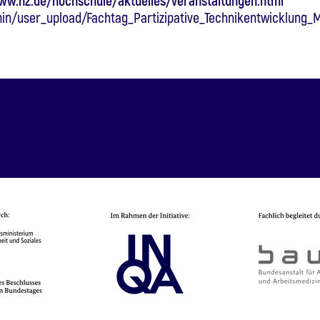
ww.h2.de/hochschule/aktuelles/veranstaltungen.html
min/user_upload/Fachtag_Partizipative_Technikentwicklung_